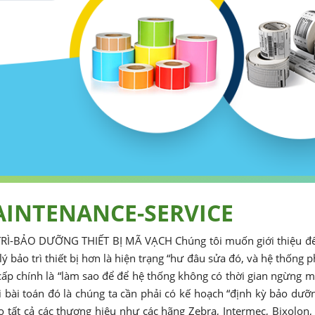
INTENANCE-SERVICE
RÌ-BẢO DƯỠNG THIẾT BỊ MÃ VẠCH Chúng tôi muốn giới thiệu đế
ý bảo trì thiết bị hơn là hiện trạng “hư đâu sửa đó, và hệ thống 
ấp chính là “làm sao để để hệ thống không có thời gian ngừng m
i bài toán đó là chúng ta cần phải có kế hoạch “định kỳ bảo dưỡng
o tất cả các thương hiệu như các hãng Zebra, Intermec, Bixolon, S