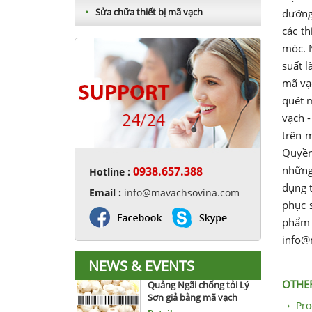
•
Sửa chữa thiết bị mã vạch
dưỡng
các th
móc. N
suất l
mã vạc
quét m
vạch -
trên m
RFID hoạt động như thế
Quyền
nào ?
những 
0938.657.388
Hotline :
Detail »
dụng t
Email :
info@mavachsovina.com
phục s
Mercedes ứng dụng mã
vạch QR
phẩm 
Detail »
info@
NEWS & EVENTS
Quảng Ngãi chống tỏi Lý
Sơn giả bằng mã vạch
OTHER
Detail »
➝ Pro