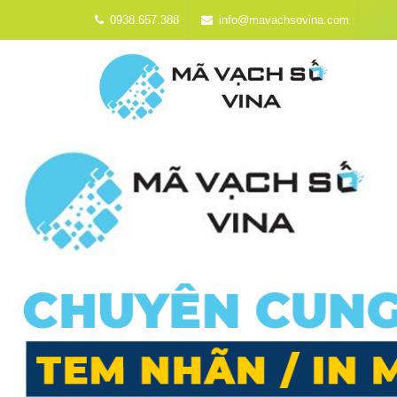
0938.657.388
info@mavachsovina.com