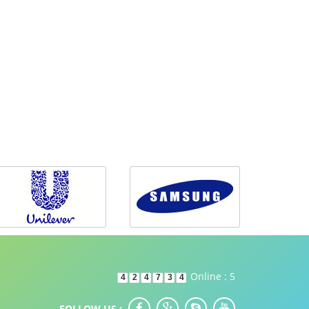
Online : 5
4
2
4
7
3
4
FOLLOW US :