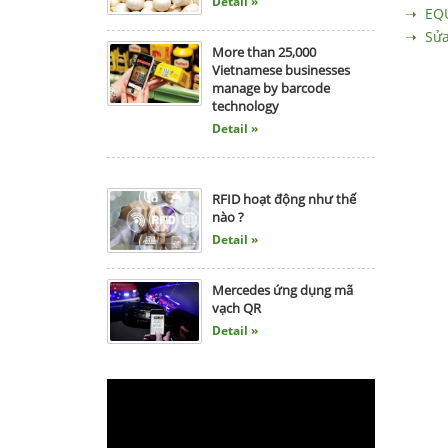
➝ EQU
More than 25,000
➝ Sửa 
Vietnamese businesses
manage by barcode
technology
Detail »
RFID hoạt động như thế
nào ?
Detail »
Mercedes ứng dụng mã
vạch QR
Detail »
Quảng Ngãi chống tỏi Lý
Sơn giả bằng mã vạch
Detail »