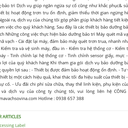
-bảo trì Dịch vụ giúp ngăn ngừa sự cố cũng như khắc phục& sử
iết bị hoạt động trơn tru ổn định, giảm thiểu thời gian ngừng 
goài ra, dịch vụ của chúng tôi góp phần giúp khách hàng tiết kiệ
àm việc cho quý khách hàng. Sau đây là các thiết bị bảo dưỡng bảo
h Những công việc thực hiện bảo dưỡng bảo trì Máy quét mã vạch
ã vạch - Cài đặt lại máy, đảm bảo máy quét trơn trua, nhanh nhạ
 Kiểm tra và vệ sinh máy, đầu in - Kiểm tra hệ thống cơ - Kiểm tra
áy - Tinh chỉnh lại hệ thống cơ - Tinh chỉnh sensor giấy, mực 
 lợi của quý khách hàng Khi tham gia gói dịch vụ bảo dưỡng bảo
quyền lợi sau : - Thiết bị được đảm bảo hoạt động ổn định. - Tư
hiết bị một cách hiệu quả, khai thác tối đa hiệu suất của thiết bị 
ự cố. - Ưu đãi chi phí sửa chữa, thay thế linh kiện, phụ kiện c
và dịch vụ của công ty chúng tôi, vui lòng liên hệ C
mavachsovina.com Hotline : 0938 657 388
 ARTICLES
cessing Label