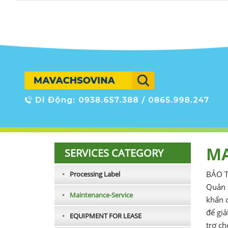
MA
SERVICES CATEGORY
BẢO T
•
Processing Label
Quản l
•
Maintenance-Service
khẩn c
để giả
•
EQUIPMENT FOR LEASE
trợ ch