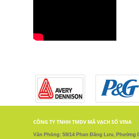
More than 25,000
Vietnamese businesses
manage by barcode
technology
Detail »
CÔNG TY TNHH TMDV MÃ VẠCH SỐ VINA
Văn Phòng: 59/14 Phan Đăng Lưu, Phường Cầu