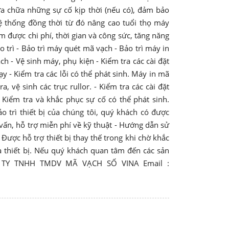
a chữa những sự cố kịp thời (nếu có), đảm bảo
hệ thống đồng thời từ đó nâng cao tuổi thọ máy
m được chi phí, thời gian và công sức, tăng năng
 trì - Bảo trì máy quét mã vạch - Bảo trì máy in
 - Vệ sinh máy, phụ kiện - Kiểm tra các cài đặt
y - Kiểm tra các lỗi có thể phát sinh. Máy in mã
, vệ sinh các trục rullor. - Kiểm tra các cài đặt
- Kiểm tra và khắc phục sự cố có thể phát sinh.
 trì thiết bị của chúng tôi, quý khách có được
 vấn, hỗ trợ miễn phí về kỹ thuật - Hướng dẫn sử
- Được hỗ trợ thiết bị thay thế trong khi chờ khắc
ủa thiết bị. Nếu quý khách quan tâm đến các sản
ÔNG TY TNHH TMDV MÃ VẠCH SỐ VINA Email :