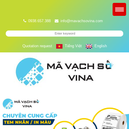
0938.657.388
info@mavachsovina.com
Quotation request
Tiếng Việt
English