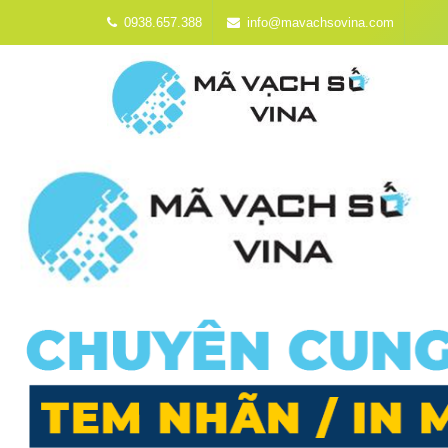
0938.657.388
info@mavachsovina.com