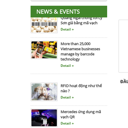
NEWS & EVENTS
Quảng Ngãi chống tỏi Lý
Sơn giả bằng mã vạch
Detail »
More than 25,000
Vietnamese businesses
manage by barcode
technology
Detail »
RFID hoạt động như thế
ĐẦU
nào ?
Detail »
Mercedes ứng dụng mã
vạch QR
Detail »