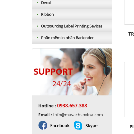
•
Decal
•
Ribbon
•
Outsourcing Label Printing Sevices
TR
•
Phần mềm in nhãn Bartender
RFID hoạt động như thế
nào ?
Detail »
0938.657.388
Hotline :
Email :
info@mavachsovina.com
Mercedes ứng dụng mã
vạch QR
P
Detail »