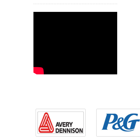
Quảng Ngãi chống tỏi Lý
Sơn giả bằng mã vạch
Detail »
More than 25,000
Vietnamese businesses
manage by barcode
technology
Detail »