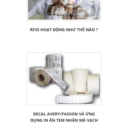
Hơn 25.000 doanh nghiệp Việt quản lý bằng công nghệ…
RFID HOẠT ĐỘNG NHƯ THẾ NÀO ?
Chi tiết »
DECAL AVERY/FASSON VÀ ỨNG
DỤNG IN ẤN TEM NHÃN MÃ VẠCH