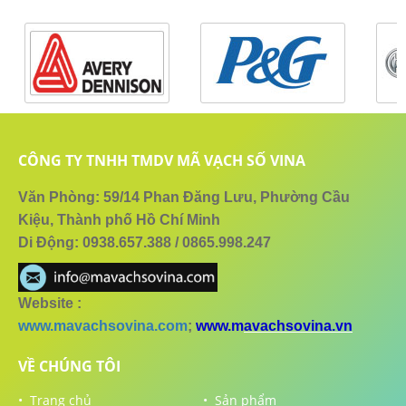
CÔNG TY TNHH TMDV MÃ VẠCH SỐ VINA
Văn Phòng: 59/14 Phan Đăng Lưu, Phường Cầu
Kiệu, Thành phố Hồ Chí Minh
Di Động: 0938.657.388 / 0865.998.247
Website :
www.mavachsovina.com
;
www.m
avachsovina.vn
VỀ CHÚNG TÔI
• Trang chủ
• Sản phẩm