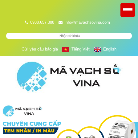
0938.657.388
info@mavachsovina.com
Gửi yêu cầu báo giá
Tiếng Việt
English