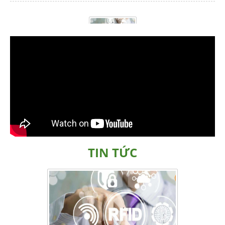
RFID hoạt động như thế nào ?
Chi tiết »
Mercedes ứng dụng mã vạch QR
Chi tiết »
TIN TỨC
Quảng Ngãi chống tỏi Lý Sơn giả bằng mã vạch
Chi tiết »