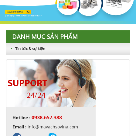
DANH MỤC SẢN PHẨM
•
Tin tức & sự kiện
0938.657.388
Hotline :
RFID hoạt động như thế nào ?
Chi tiết »
Email :
info@mavachsovina.com